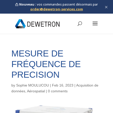
📩
Nouveau :
vos commandes passent désormais par
×
order@dewetron-services.com
MESURE DE
FRÉQUENCE DE
PRECISION
by
Sophie MOULUCOU
|
Feb 16, 2023
|
Acquisition de
données
,
Aérospatial
|
0 comments