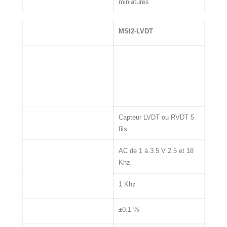
miniatures
MSI
MSI2-LVDT
Entrée
Capteur LVDT ou RVDT 5
fils
Excitation Capteur
AC de 1 à 3.5 V 2.5 et 18
Khz
Bande passante
1 Khz
Précision
±0.1 %