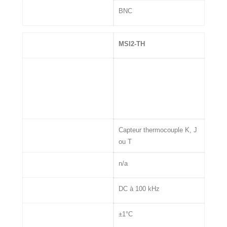
Connectique
BNC
MSI
MSI2-TH
Entrée
Capteur thermocouple K, J
ou T
Excitation Capteur
n/a
Bande passante
DC à 100 kHz
Précision
±1°C