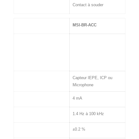
Connectique
Contact à souder
MSI
MSI-BR-ACC
Entrée
Capteur IEPE, ICP ou
Microphone
Excitation Capteur
4 mA
Bande passante
1.4 Hz à 100 kHz
Précision
±0.2 %