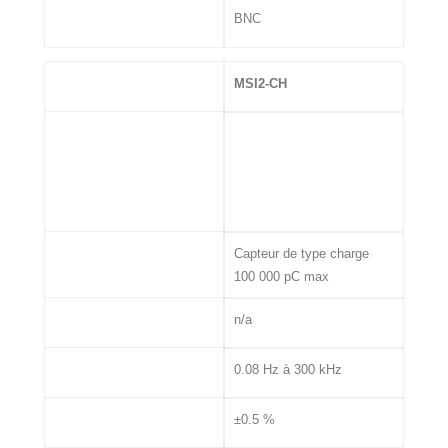
Connectique
BNC
MSI
MSI2-CH
Entrée
Capteur de type charge
100 000 pC max
Excitation Capteur
n/a
Bande passante
0.08 Hz à 300 kHz
Précision
±0.5 %