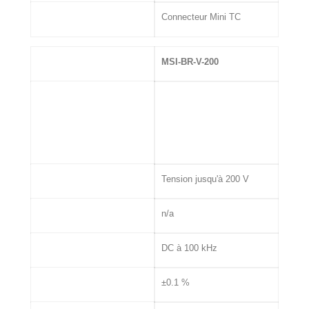
Connectique
Connecteur Mini TC
MSI
MSI-BR-V-200
Entrée
Tension jusqu'à 200 V
Excitation Capteur
n/a
Bande passante
DC à 100 kHz
Précision
±0.1 %