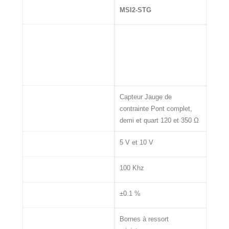
MSI
MSI2-STG
Entrée
Capteur Jauge de
contrainte Pont complet,
demi et quart 120 et 350 Ω
Excitation Capteur
5 V et 10 V
Bande passante
100 Khz
Précision
±0.1 %
Connectique
Bornes à ressort