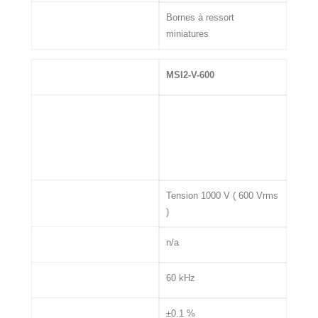
Connectique
Bornes à ressort
miniatures
MSI
MSI2-V-600
Entrée
Tension 1000 V ( 600 Vrms
)
Excitation Capteur
n/a
Bande passante
60 kHz
Précision
±0.1 %