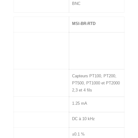
Connectique
BNC
MSI
MSI-BR-RTD
Entrée
Capteurs PT100, PT200,
PT500, PT1000 et PT2000
2,3 et 4 fils
Excitation Capteur
1.25 mA
Bande passante
DC à 10 kHz
Précision
±0.1 %