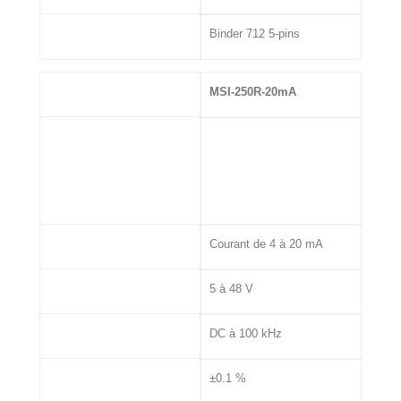
Connectique
Binder 712 5-pins
MSI
MSI-250R-20mA
Entrée
Courant de 4 à 20 mA
Excitation Capteur
5 à 48 V
Bande passante
DC à 100 kHz
Précision
±0.1 %