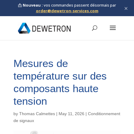
📩
Nouveau :
vos commandes passent désormais par
×
order@dewetron-services.com
Mesures de
température sur des
composants haute
tension
by
Thomas Calmettes
|
May 11, 2026
|
Conditionnement
de signaux