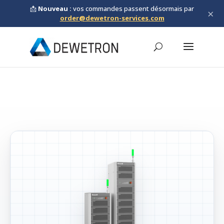
📩
Nouveau :
vos commandes passent désormais par
×
order@dewetron-services.com