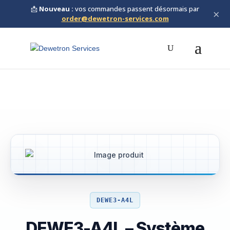
📩
Nouveau :
vos commandes passent désormais par
×
order@dewetron-services.com
DEWE3-A4L
DEWE3-A4L – Système