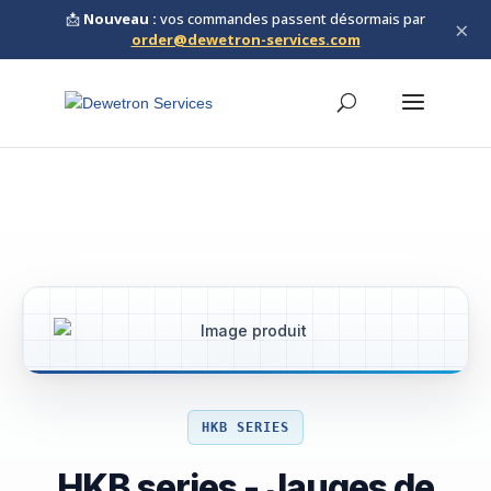
📩
Nouveau :
vos commandes passent désormais par
×
order@dewetron-services.com
HKB SERIES
HKB series - Jauges de